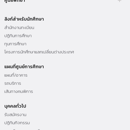
ศูนย์พัทยา
Tel. 02 564 3001 -9
39/4 หมู่ 5 ต.โป่ง อ.บางละมุง จ.ชลบุรี 20150 ประเทศไทย Tel. 038 259
010 - 69 ต่อ 3000
ลิงก์สำหรับนักศึกษา
สำนักงานทะเบียน
ปฏิทินการศึกษา
ทุนการศึกษา
โครงการนักศึกษาแลกเปลี่ยนต่างประเทศ
แผนที่ศูนย์การศึกษา
แผนที่/อาคาร
รถบริการ
เส้นทางคนพิการ
บุคคลทั่วไป
รับสมัครงาน
ปฏิทินกิจกรรม