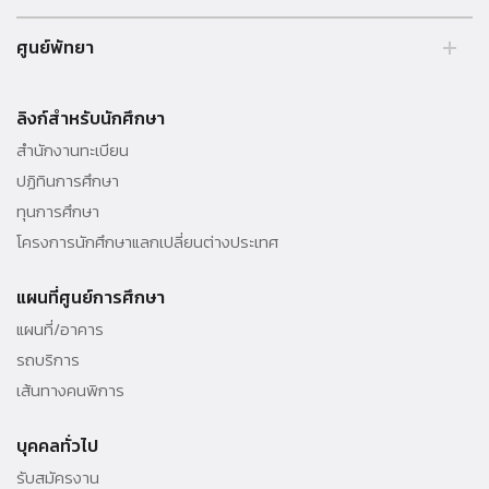
99 หมู่ 18 ถ.พหลโยธิน คลองหลวง รังสิต ปทุมธานี 12121 ประเทศไทย.
ศูนย์พัทยา
Tel. 02 564 3001 -9
39/4 หมู่ 5 ต.โป่ง อ.บางละมุง จ.ชลบุรี 20150 ประเทศไทย Tel. 038 259
010 - 69 ต่อ 3000
ลิงก์สำหรับนักศึกษา
สำนักงานทะเบียน
ปฏิทินการศึกษา
ทุนการศึกษา
โครงการนักศึกษาแลกเปลี่ยนต่างประเทศ
แผนที่ศูนย์การศึกษา
แผนที่/อาคาร
รถบริการ
เส้นทางคนพิการ
บุคคลทั่วไป
รับสมัครงาน