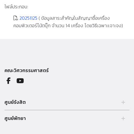
ไฟล์ประกอบ:
20251125
( ข้อมูลสาระสำคัญในสัญญาซื้อเครื่อง
คอมพิวเตอร์โน้ตบุ๊ก จำนวน 14 เครื่อง โดยวิธีเฉพาะเจาะจง)
คณะวิศวกรรมศาสตร์
ศูนย์รังสิต
99 หมู่ 18 ถ.พหลโยธิน คลองหลวง รังสิต ปทุมธานี 12121 ประเทศไทย.
ศูนย์พัทยา
Tel. 02 564 3001 -9
39/4 หมู่ 5 ต.โป่ง อ.บางละมุง จ.ชลบุรี 20150 ประเทศไทย Tel. 038 259