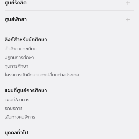
ศูนย์รังสิต
99 หมู่ 18 ถ.พหลโยธิน คลองหลวง รังสิต ปทุมธานี 12121 ประเทศไทย.
ศูนย์พัทยา
Tel. 02 564 3001 -9
39/4 หมู่ 5 ต.โป่ง อ.บางละมุง จ.ชลบุรี 20150 ประเทศไทย Tel. 038 259
010 - 69 ต่อ 3000
ลิงก์สำหรับนักศึกษา
สำนักงานทะเบียน
ปฏิทินการศึกษา
ทุนการศึกษา
โครงการนักศึกษาแลกเปลี่ยนต่างประเทศ
แผนที่ศูนย์การศึกษา
แผนที่/อาคาร
รถบริการ
เส้นทางคนพิการ
บุคคลทั่วไป