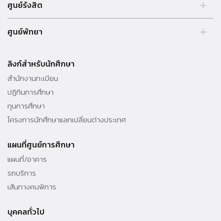
ศูนย์รังสิต
99 หมู่ 18 ถ.พหลโยธิน คลองหลวง รังสิต ปทุมธานี 12121 ประเทศไทย.
ศูนย์พัทยา
Tel. 02 564 3001 -9
39/4 หมู่ 5 ต.โป่ง อ.บางละมุง จ.ชลบุรี 20150 ประเทศไทย Tel. 038 259
010 - 69 ต่อ 3000
ลิงก์สำหรับนักศึกษา
สำนักงานทะเบียน
ปฏิทินการศึกษา
ทุนการศึกษา
โครงการนักศึกษาแลกเปลี่ยนต่างประเทศ
แผนที่ศูนย์การศึกษา
แผนที่/อาคาร
รถบริการ
เส้นทางคนพิการ
บุคคลทั่วไป