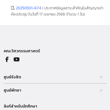
20250501-674
( ประกาศข้อมูลสาระสำคัญในสัญญาเช่า
ห้องประชุม ในวันที่ 17 เมษายน 2568 จำนวน 1 วัน)
คณะวิศวกรรมศาสตร์
ศูนย์รังสิต
99 หมู่ 18 ถ.พหลโยธิน คลองหลวง รังสิต ปทุมธานี 12121 ประเทศไทย.
ศูนย์พัทยา
Tel. 02 564 3001 -9
39/4 หมู่ 5 ต.โป่ง อ.บางละมุง จ.ชลบุรี 20150 ประเทศไทย Tel. 038 259
010 - 69 ต่อ 3000
ลิงก์สำหรับนักศึกษา