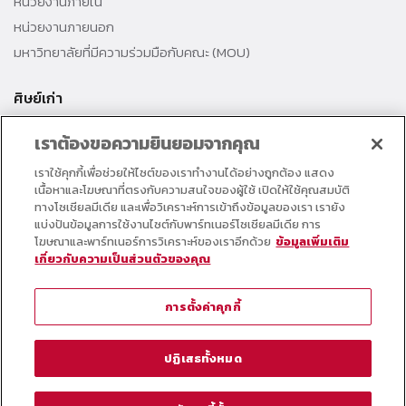
หน่วยงานภายใน
หน่วยงานภายนอก
มหาวิทยาลัยที่มีความร่วมมือกับคณะ (MOU)
ศิษย์เก่า
สมาคมศิษย์เก่าคณะ
เราต้องขอความยินยอมจากคุณ
สำนักงานธรรมศาสตร์สัมพันธ์
เราใช้คุกกี้เพื่อช่วยให้ไซต์ของเราทำงานได้อย่างถูกต้อง แสดง
ศิษย์เก่าดีเด่น
เนื้อหาและโฆษณาที่ตรงกับความสนใจของผู้ใช้ เปิดให้ใช้คุณสมบัติ
กองทุนวิศวกรแห่งธรรม เพื่อพัฒนาการศึกษา
ทางโซเชียลมีเดีย และเพื่อวิเคราะห์การเข้าถึงข้อมูลของเรา เรายัง
แบ่งปันข้อมูลการใช้งานไซต์กับพาร์ทเนอร์โซเชียลมีเดีย การ
โฆษณาและพาร์ทเนอร์การวิเคราะห์ของเราอีกด้วย
ข้อมูลเพิ่มเติม
อาจารย์และบุคลากร
เกี่ยวกับความเป็นส่วนตัวของคุณ
คอร์สเรียนออนไลน์
ตารางกิจกรรมคณะ
การตั้งค่าคุกกี้
วารสารคณะวิศวกรรมศาสตร์
หมายเลขโทรศัพท์ภายใน
ปฏิเสธทั้งหมด
@ Thammasat School of Engineering (TSE)