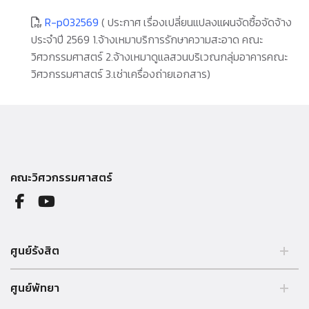
R-p032569
( ประกาศ เรื่องเปลี่ยนแปลงแผนจัดซื้อจัดจ้าง
ประจำปี 2569 1.จ้างเหมาบริการรักษาความสะอาด คณะ
วิศวกรรมศาสตร์ 2.จ้างเหมาดูแลสวนบริเวณกลุ่มอาคารคณะ
วิศวกรรมศาสตร์ 3.เช่าเครื่องถ่ายเอกสาร)
คณะวิศวกรรมศาสตร์
ศูนย์รังสิต
99 หมู่ 18 ถ.พหลโยธิน คลองหลวง รังสิต ปทุมธานี 12121 ประเทศไทย.
ศูนย์พัทยา
Tel. 02 564 3001 -9