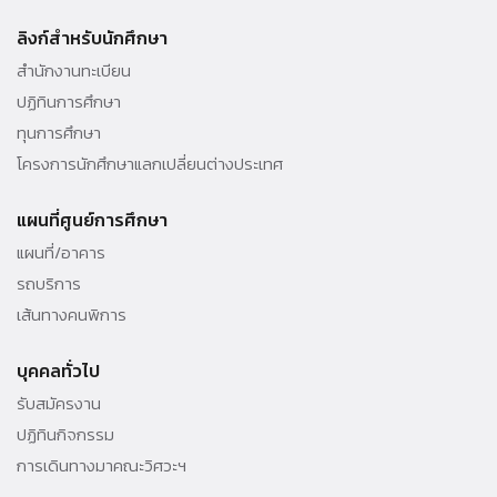
39/4 หมู่ 5 ต.โป่ง อ.บางละมุง จ.ชลบุรี 20150 ประเทศไทย Tel. 038 259
010 - 69 ต่อ 3000
ลิงก์สำหรับนักศึกษา
สำนักงานทะเบียน
ปฏิทินการศึกษา
ทุนการศึกษา
โครงการนักศึกษาแลกเปลี่ยนต่างประเทศ
แผนที่ศูนย์การศึกษา
แผนที่/อาคาร
รถบริการ
เส้นทางคนพิการ
บุคคลทั่วไป
รับสมัครงาน
ปฏิทินกิจกรรม
การเดินทางมาคณะวิศวะฯ