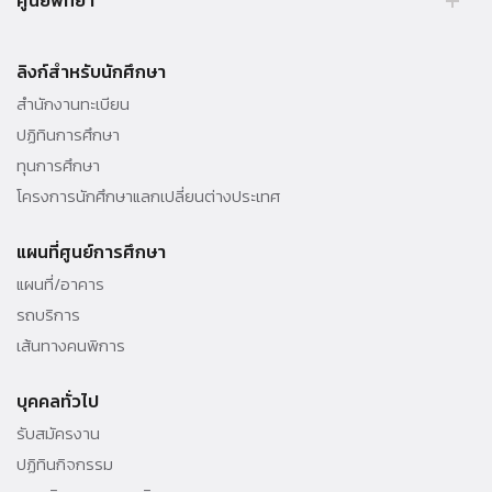
ศูนย์พัทยา
Tel. 02 564 3001 -9
39/4 หมู่ 5 ต.โป่ง อ.บางละมุง จ.ชลบุรี 20150 ประเทศไทย Tel. 038 259
010 - 69 ต่อ 3000
ลิงก์สำหรับนักศึกษา
สำนักงานทะเบียน
ปฏิทินการศึกษา
ทุนการศึกษา
โครงการนักศึกษาแลกเปลี่ยนต่างประเทศ
แผนที่ศูนย์การศึกษา
แผนที่/อาคาร
รถบริการ
เส้นทางคนพิการ
บุคคลทั่วไป
รับสมัครงาน
ปฏิทินกิจกรรม