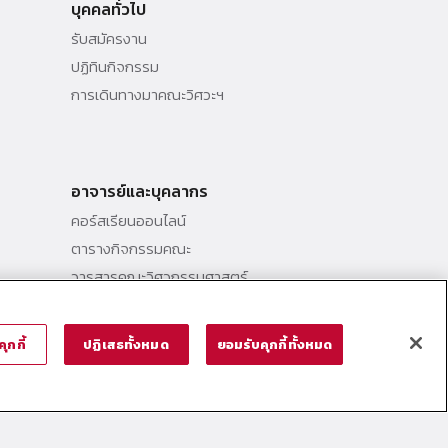
บุคคลทั่วไป
รับสมัครงาน
ปฏิทินกิจกรรม
การเดินทางมาคณะวิศวะฯ
อาจารย์และบุคลากร
คอร์สเรียนออนไลน์
ตารางกิจกรรมคณะ
วารสารคณะวิศวกรรมศาสตร์
หมายเลขโทรศัพท์ภายใน
ุกกี้
ปฏิเสธทั้งหมด
ยอมรับคุกกี้ทั้งหมด
@ Thammasat School of Engineering (TSE)