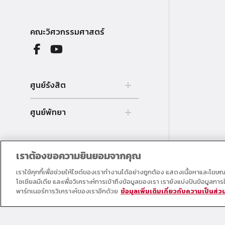
คณะวิศวกรรมศาสตร์
ศูนย์รังสิต
99 หมู่ 18 ถ.พหลโยธิน คลองหลวง
ศูนย์พัทยา
รังสิต ปทุมธานี 12121 ประเทศไทย.
Tel. 02 564 3001 -9
39/4 หมู่ 5 ต.โป่ง อ.บางละมุง
จ.ชลบุรี 20150 ประเทศไทย Tel. 038
259 010 - 69 ต่อ 3000
เราต้องขอความยินยอมจากคุณ
เราใช้คุกกี้เพื่อช่วยให้ไซต์ของเราทำงานได้อย่างถูกต้อง แสดงเนื้อหาและโฆษ
โซเชียลมีเดีย และเพื่อวิเคราะห์การเข้าถึงข้อมูลของเรา เรายังแบ่งปันข้อมูลก
พาร์ทเนอร์การวิเคราะห์ของเราอีกด้วย
ข้อมูลเพิ่มเติมเกี่ยวกับความเป็นส่