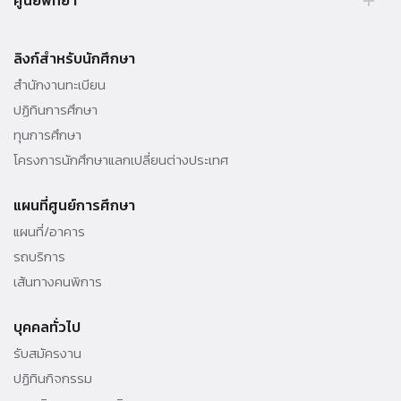
ศูนย์พัทยา
Tel. 02 564 3001 -9
39/4 หมู่ 5 ต.โป่ง อ.บางละมุง จ.ชลบุรี 20150 ประเทศไทย Tel. 038 259
010 - 69 ต่อ 3000
ลิงก์สำหรับนักศึกษา
สำนักงานทะเบียน
ปฏิทินการศึกษา
ทุนการศึกษา
โครงการนักศึกษาแลกเปลี่ยนต่างประเทศ
แผนที่ศูนย์การศึกษา
แผนที่/อาคาร
รถบริการ
เส้นทางคนพิการ
บุคคลทั่วไป
รับสมัครงาน
ปฏิทินกิจกรรม