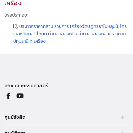
เครื่อง
ไฟล์ประกอบ:
ประกาศราคากลาง รายการ เครื่องวัดปฏิกิริยาในหลุมไมโคร
เวลชนิดมัลติโหมด ตำบลคลองหนึ่ง อำเภอคลองหลวง จังหวัด
ปทุมธานี ๑ เครื่อง
คณะวิศวกรรมศาสตร์
ศูนย์รังสิต
99 หมู่ 18 ถ.พหลโยธิน คลองหลวง รังสิต ปทุมธานี 12121 ประเทศไทย.