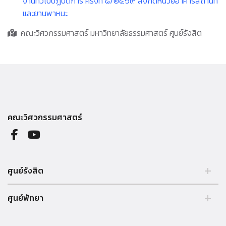
งานทั่วไปปฏิบัติการ ครั้งที่ ๘/๒๕๖๙ สังกัดหน่วยอาคารสถานที่
และยานพาหนะ
คณะวิศวกรรมศาสตร์ มหาวิทยาลัยธรรมศาสตร์ ศูนย์รังสิต
คณะวิศวกรรมศาสตร์
ศูนย์รังสิต
99 หมู่ 18 ถ.พหลโยธิน คลองหลวง รังสิต ปทุมธานี 12121 ประเทศไทย.
ศูนย์พัทยา
Tel. 02 564 3001 -9
39/4 หมู่ 5 ต.โป่ง อ.บางละมุง จ.ชลบุรี 20150 ประเทศไทย Tel. 038 259
010 - 69 ต่อ 3000