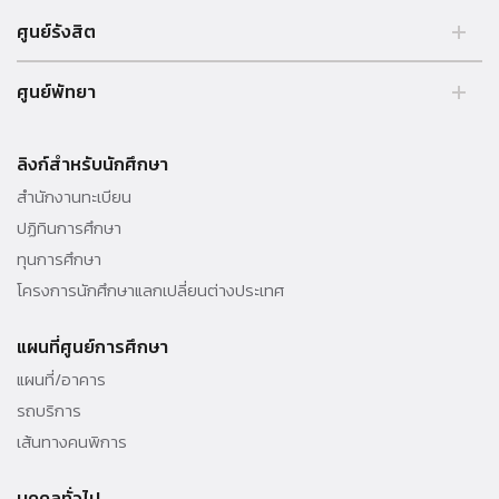
ศูนย์รังสิต
99 หมู่ 18 ถ.พหลโยธิน คลองหลวง รังสิต ปทุมธานี 12121 ประเทศไทย.
ศูนย์พัทยา
Tel. 02 564 3001 -9
39/4 หมู่ 5 ต.โป่ง อ.บางละมุง จ.ชลบุรี 20150 ประเทศไทย Tel. 038 259
010 - 69 ต่อ 3000
ลิงก์สำหรับนักศึกษา
สำนักงานทะเบียน
ปฏิทินการศึกษา
ทุนการศึกษา
โครงการนักศึกษาแลกเปลี่ยนต่างประเทศ
แผนที่ศูนย์การศึกษา
แผนที่/อาคาร
รถบริการ
เส้นทางคนพิการ
บุคคลทั่วไป