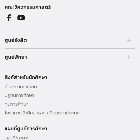
คณะวิศวกรรมศาสตร์
ศูนย์รังสิต
99 หมู่ 18 ถ.พหลโยธิน คลองหลวง รังสิต ปทุมธานี 12121 ประเทศไทย.
ศูนย์พัทยา
Tel. 02 564 3001 -9
39/4 หมู่ 5 ต.โป่ง อ.บางละมุง จ.ชลบุรี 20150 ประเทศไทย Tel. 038 259
010 - 69 ต่อ 3000
ลิงก์สำหรับนักศึกษา
สำนักงานทะเบียน
ปฏิทินการศึกษา
ทุนการศึกษา
โครงการนักศึกษาแลกเปลี่ยนต่างประเทศ
แผนที่ศูนย์การศึกษา
แผนที่/อาคาร