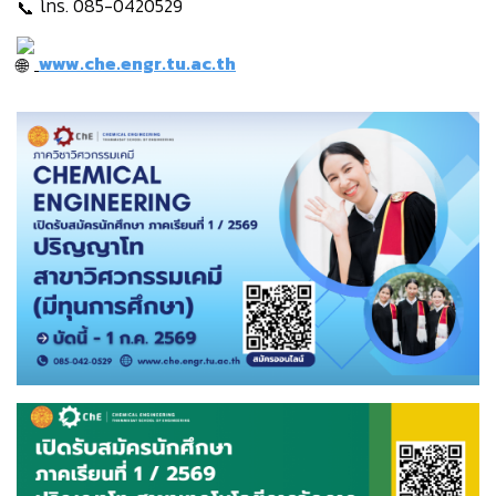
โทร. 085-0420529
www.che.engr.tu.ac.th