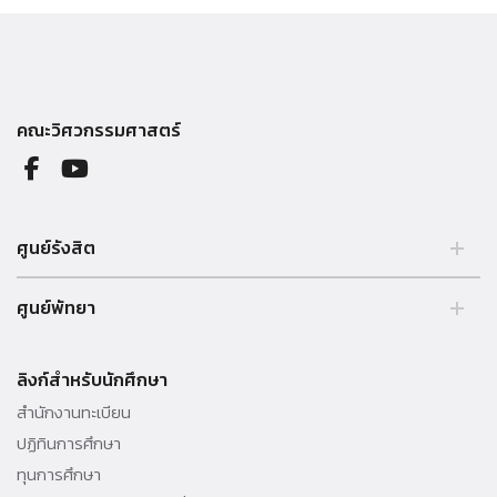
คณะวิศวกรรมศาสตร์
ศูนย์รังสิต
99 หมู่ 18 ถ.พหลโยธิน คลองหลวง รังสิต ปทุมธานี 12121 ประเทศไทย.
ศูนย์พัทยา
Tel. 02 564 3001 -9
39/4 หมู่ 5 ต.โป่ง อ.บางละมุง จ.ชลบุรี 20150 ประเทศไทย Tel. 038 259
010 - 69 ต่อ 3000
ลิงก์สำหรับนักศึกษา
สำนักงานทะเบียน
ปฏิทินการศึกษา
ทุนการศึกษา