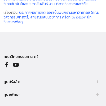
วิเทศสัมพันธ์และประชาสัมพันธ์ งานบริการวิชาการและวิจัย
เรื่องก่อน:
ประกาศผลการคัดเลือกเป็นพนักงานมหาวิทยาลัย (คณะ
วิศวกรรมศาสตร์) สายสนับสนุนวิชาการ ครั้งที่ ๖/๒๕๖๙ นัก
วิชาการพัสดุ
คณะวิศวกรรมศาสตร์
ศูนย์รังสิต
99 หมู่ 18 ถ.พหลโยธิน คลองหลวง รังสิต ปทุมธานี 12121 ประเทศไทย.
ศูนย์พัทยา
Tel. 02 564 3001 -9
39/4 หมู่ 5 ต.โป่ง อ.บางละมุง จ.ชลบุรี 20150 ประเทศไทย Tel. 038 259