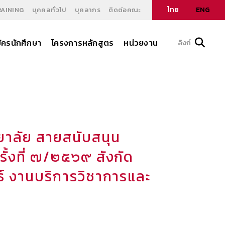
ไทย
ENG
RAINING
บุคคลทั่วไป
บุคลากร
ติดต่อคณะ
ัครนักศึกษา
โครงการหลักสูตร
หน่วยงาน
ลิงก์
ยาลัย สายสนับสนุน
รั้งที่ ๗/๒๕๖๙ สังกัด
ธ์ งานบริการวิชาการและ