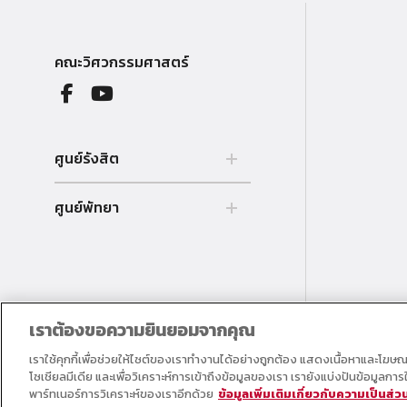
คณะวิศวกรรมศาสตร์
ศูนย์รังสิต
99 หมู่ 18 ถ.พหลโยธิน คลองหลวง
ศูนย์พัทยา
รังสิต ปทุมธานี 12121 ประเทศไทย.
Tel. 02 564 3001 -9
39/4 หมู่ 5 ต.โป่ง อ.บางละมุง
จ.ชลบุรี 20150 ประเทศไทย Tel. 038
259 010 - 69 ต่อ 3000
เราต้องขอความยินยอมจากคุณ
เราใช้คุกกี้เพื่อช่วยให้ไซต์ของเราทำงานได้อย่างถูกต้อง แสดงเนื้อหาและโฆษ
โซเชียลมีเดีย และเพื่อวิเคราะห์การเข้าถึงข้อมูลของเรา เรายังแบ่งปันข้อมูลก
พาร์ทเนอร์การวิเคราะห์ของเราอีกด้วย
ข้อมูลเพิ่มเติมเกี่ยวกับความเป็นส่