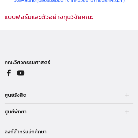
วิจัย-สมทบทุนอบรมสัมมนา จากหน่วยงานภายนอกคณะฯ )
แบบฟอร์มและตัวอย่างทุนวิจัยคณะ
คณะวิศวกรรมศาสตร์
ศูนย์รังสิต
99 หมู่ 18 ถ.พหลโยธิน คลองหลวง รังสิต ปทุมธานี 12121 ประเทศไทย.
ศูนย์พัทยา
Tel. 02 564 3001 -9
39/4 หมู่ 5 ต.โป่ง อ.บางละมุง จ.ชลบุรี 20150 ประเทศไทย Tel. 038 259
010 - 69 ต่อ 3000
ลิงก์สำหรับนักศึกษา