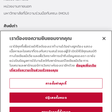
หน่วยงานภายนอก
มหาวิทยาลัยที่มีความร่วมมือกับคณะ (MOU)
ศิษย์เก่า
สมาคมศิษย์เก่าคณะ
เราต้องขอความยินยอมจากคุณ
สำนักงานธรรมศาสตร์สัมพันธ์
เราใช้คุกกี้เพื่อช่วยให้ไซต์ของเราทำงานได้อย่างถูกต้อง แสดง
ศิษย์เก่าดีเด่น
เนื้อหาและโฆษณาที่ตรงกับความสนใจของผู้ใช้ เปิดให้ใช้คุณสมบัติ
กองทุนวิศวกรแห่งธรรม เพื่อพัฒนาการศึกษา
ทางโซเชียลมีเดีย และเพื่อวิเคราะห์การเข้าถึงข้อมูลของเรา เรายัง
แบ่งปันข้อมูลการใช้งานไซต์กับพาร์ทเนอร์โซเชียลมีเดีย การ
โฆษณาและพาร์ทเนอร์การวิเคราะห์ของเราอีกด้วย
ข้อมูลเพิ่มเติม
อาจารย์และบุคลากร
เกี่ยวกับความเป็นส่วนตัวของคุณ
คอร์สเรียนออนไลน์
ตารางกิจกรรมคณะ
การตั้งค่าคุกกี้
วารสารคณะวิศวกรรมศาสตร์
หมายเลขโทรศัพท์ภายใน
ปฏิเสธทั้งหมด
@ Thammasat School of Engineering (TSE)
ยอมรับคุกกี้ทั้งหมด