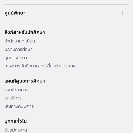
99 หมู่ 18 ถ.พหลโยธิน คลองหลวง รังสิต ปทุมธานี 12121 ประเทศไทย.
ศูนย์พัทยา
Tel. 02 564 3001 -9
39/4 หมู่ 5 ต.โป่ง อ.บางละมุง จ.ชลบุรี 20150 ประเทศไทย Tel. 038 259
010 - 69 ต่อ 3000
ลิงก์สำหรับนักศึกษา
สำนักงานทะเบียน
ปฏิทินการศึกษา
ทุนการศึกษา
โครงการนักศึกษาแลกเปลี่ยนต่างประเทศ
แผนที่ศูนย์การศึกษา
แผนที่/อาคาร
รถบริการ
เส้นทางคนพิการ
บุคคลทั่วไป
รับสมัครงาน