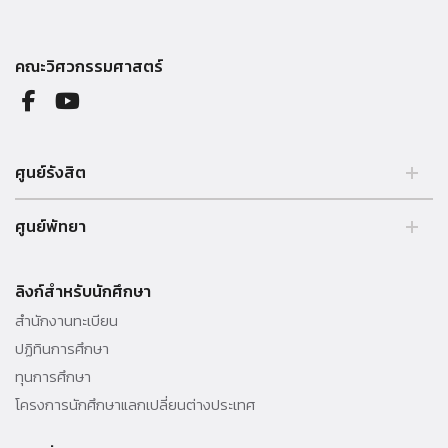
คณะวิศวกรรมศาสตร์
ศูนย์รังสิต
99 หมู่ 18 ถ.พหลโยธิน คลองหลวง รังสิต ปทุมธานี 12121 ประเทศไทย.
ศูนย์พัทยา
Tel. 02 564 3001 -9
39/4 หมู่ 5 ต.โป่ง อ.บางละมุง จ.ชลบุรี 20150 ประเทศไทย Tel. 038 259
010 - 69 ต่อ 3000
ลิงก์สำหรับนักศึกษา
สำนักงานทะเบียน
ปฏิทินการศึกษา
ทุนการศึกษา
โครงการนักศึกษาแลกเปลี่ยนต่างประเทศ