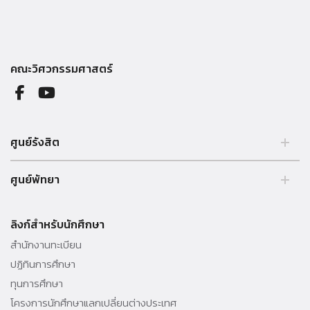
คณะวิศวกรรมศาสตร์
ศูนย์รังสิต
99 หมู่ 18 ถ.พหลโยธิน คลองหลวง รังสิต ปทุมธานี 12121 ประเทศไทย.
ศูนย์พัทยา
Tel. 02 564 3001 -9
39/4 หมู่ 5 ต.โป่ง อ.บางละมุง จ.ชลบุรี 20150 ประเทศไทย Tel. 038 259
010 - 69 ต่อ 3000
ลิงก์สำหรับนักศึกษา
สำนักงานทะเบียน
ปฏิทินการศึกษา
ทุนการศึกษา
โครงการนักศึกษาแลกเปลี่ยนต่างประเทศ