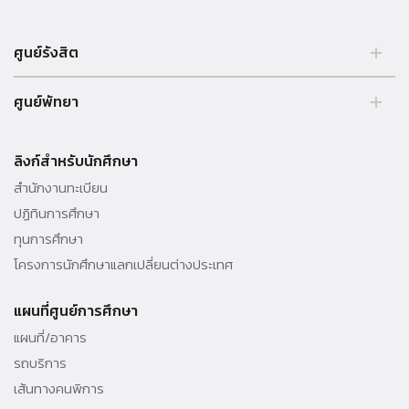
ศูนย์รังสิต
99 หมู่ 18 ถ.พหลโยธิน คลองหลวง รังสิต ปทุมธานี 12121 ประเทศไทย.
ศูนย์พัทยา
Tel. 02 564 3001 -9
39/4 หมู่ 5 ต.โป่ง อ.บางละมุง จ.ชลบุรี 20150 ประเทศไทย Tel. 038 259
010 - 69 ต่อ 3000
ลิงก์สำหรับนักศึกษา
สำนักงานทะเบียน
ปฏิทินการศึกษา
ทุนการศึกษา
โครงการนักศึกษาแลกเปลี่ยนต่างประเทศ
แผนที่ศูนย์การศึกษา
แผนที่/อาคาร
รถบริการ
เส้นทางคนพิการ