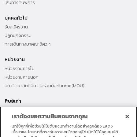
เส้นทางคนพิการ
บุคคลทั่วไป
รับสมัครงาน
ปฏิทินกิจกรรม
การเดินทางมาคณะวิศวะฯ
หน่วยงาน
หน่วยงานภายใน
หน่วยงานภายนอก
มหาวิทยาลัยที่มีความร่วมมือกับคณะ (MOU)
ศิษย์เก่า
สมาคมศิษย์เก่าคณะ
เราต้องขอความยินยอมจากคุณ
สำนักงานธรรมศาสตร์สัมพันธ์
เราใช้คุกกี้เพื่อช่วยให้ไซต์ของเราทำงานได้อย่างถูกต้อง แสดง
ศิษย์เก่าดีเด่น
เนื้อหาและโฆษณาที่ตรงกับความสนใจของผู้ใช้ เปิดให้ใช้คุณสมบัติ
กองทุนวิศวกรแห่งธรรม เพื่อพัฒนาการศึกษา