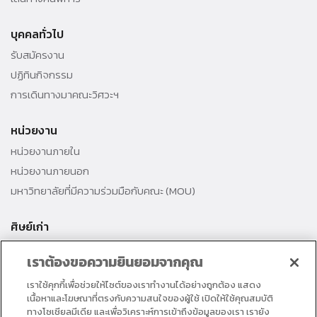
บุคคลทั่วไป
รับสมัครงาน
ปฏิทินกิจกรรม
การเดินทางมาคณะวิศวะฯ
หน่วยงาน
หน่วยงานภายใน
หน่วยงานภายนอก
มหาวิทยาลัยที่มีความร่วมมือกับคณะ (MOU)
ศิษย์เก่า
สมาคมศิษย์เก่าคณะ
เราต้องขอความยินยอมจากคุณ
สำนักงานธรรมศาสตร์สัมพันธ์
เราใช้คุกกี้เพื่อช่วยให้ไซต์ของเราทำงานได้อย่างถูกต้อง แสดง
ศิษย์เก่าดีเด่น
เนื้อหาและโฆษณาที่ตรงกับความสนใจของผู้ใช้ เปิดให้ใช้คุณสมบัติ
กองทุนวิศวกรแห่งธรรม เพื่อพัฒนาการศึกษา
ทางโซเชียลมีเดีย และเพื่อวิเคราะห์การเข้าถึงข้อมูลของเรา เรายัง