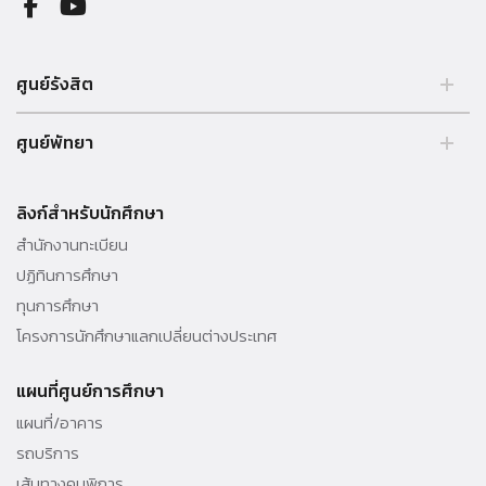
ศูนย์รังสิต
99 หมู่ 18 ถ.พหลโยธิน คลองหลวง รังสิต ปทุมธานี 12121 ประเทศไทย.
ศูนย์พัทยา
Tel. 02 564 3001 -9
39/4 หมู่ 5 ต.โป่ง อ.บางละมุง จ.ชลบุรี 20150 ประเทศไทย Tel. 038 259
010 - 69 ต่อ 3000
ลิงก์สำหรับนักศึกษา
สำนักงานทะเบียน
ปฏิทินการศึกษา
ทุนการศึกษา
โครงการนักศึกษาแลกเปลี่ยนต่างประเทศ
แผนที่ศูนย์การศึกษา
แผนที่/อาคาร
รถบริการ
เส้นทางคนพิการ