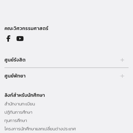
คณะวิศวกรรมศาสตร์
ศูนย์รังสิต
99 หมู่ 18 ถ.พหลโยธิน คลองหลวง รังสิต ปทุมธานี 12121 ประเทศไทย.
ศูนย์พัทยา
Tel. 02 564 3001 -9
39/4 หมู่ 5 ต.โป่ง อ.บางละมุง จ.ชลบุรี 20150 ประเทศไทย Tel. 038 259
010 - 69 ต่อ 3000
ลิงก์สำหรับนักศึกษา
สำนักงานทะเบียน
ปฏิทินการศึกษา
ทุนการศึกษา
โครงการนักศึกษาแลกเปลี่ยนต่างประเทศ