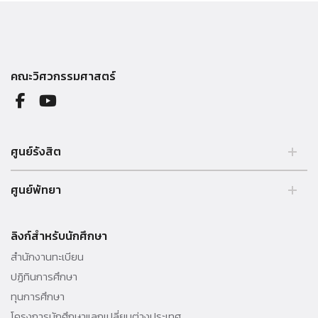
คณะวิศวกรรมศาสตร์
ศูนย์รังสิต
99 หมู่ 18 ถ.พหลโยธิน คลองหลวง รังสิต ปทุมธานี 12121 ประเทศไทย.
ศูนย์พัทยา
Tel. 02 564 3001 -9
39/4 หมู่ 5 ต.โป่ง อ.บางละมุง จ.ชลบุรี 20150 ประเทศไทย Tel. 038 259
010 - 69 ต่อ 3000
ลิงก์สำหรับนักศึกษา
สำนักงานทะเบียน
ปฏิทินการศึกษา
ทุนการศึกษา
โครงการนักศึกษาแลกเปลี่ยนต่างประเทศ